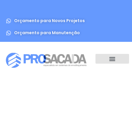
Orçamento para Novos Projetos
Orçamento para Manutenção
A Prosacada
Projetos Realizados
Nosso Blog