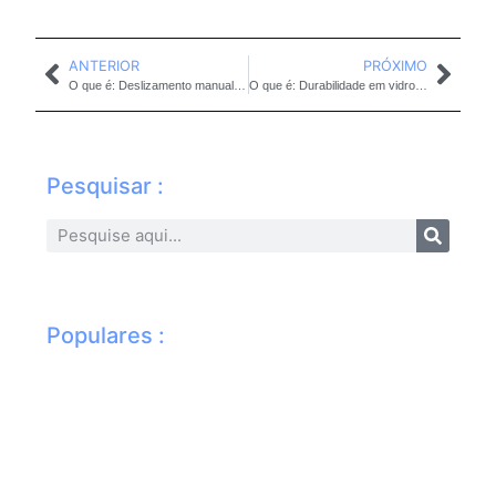
ANTERIOR
PRÓXIMO
O que é: Deslizamento manual em sacada de vidro
O que é: Durabilidade em vidro de segurança para sacada
Pesquisar :
Populares :
Li
vid
sa
dic
pr
pa