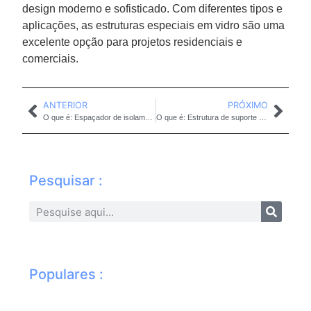
design moderno e sofisticado. Com diferentes tipos e
aplicações, as estruturas especiais em vidro são uma
excelente opção para projetos residenciais e
comerciais.
ANTERIOR
PRÓXIMO
O que é: Espaçador de isolamento térmico em envidraçamento
O que é: Estrutura de suporte para sacada envidraçada
Pesquisar :
Populares :
Li