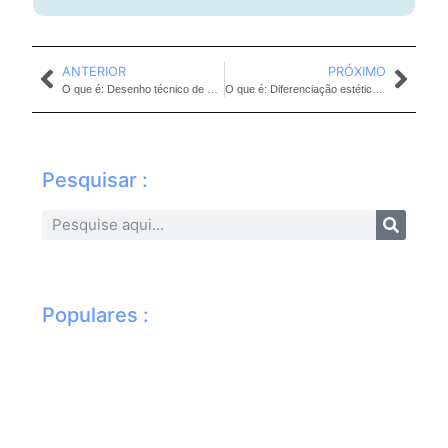
ANTERIOR
PRÓXIMO
O que é: Desenho técnico de vidro para sacada
O que é: Diferenciação estética em envidraçamento
Pesquisar :
Populares :
Li
vid
sa
dic
pr
pa