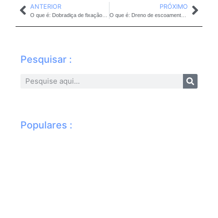
ANTERIOR
PRÓXIMO
O que é: Dobradiça de fixação em envidraçamento
O que é: Dreno de escoamento em envidraçamento
Pesquisar :
Populares :
Li
vid
sa
dic
pr
pa
ma
im