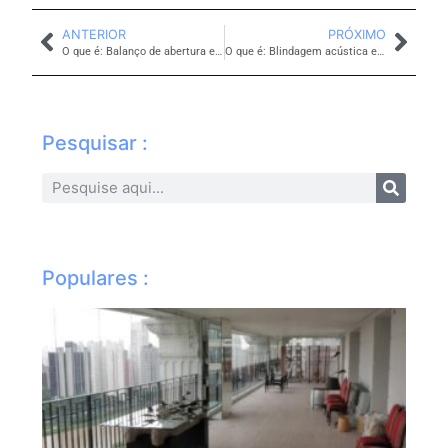
ANTERIOR
PRÓXIMO
O que é: Balanço de abertura em envidraçamento
O que é: Blindagem acústica em envidraçamento
Pesquisar :
Populares :
Li
vi
sa
di
pr
pa
ma
im