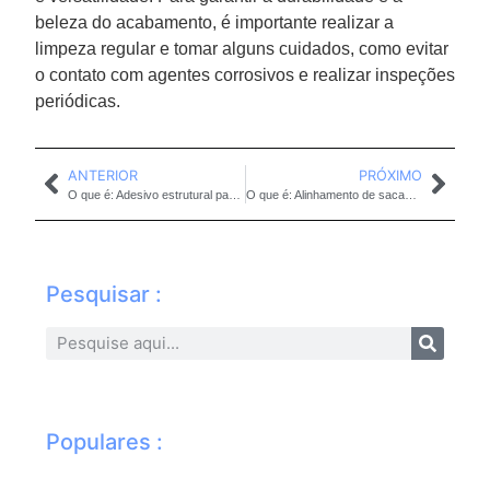
beleza do acabamento, é importante realizar a
limpeza regular e tomar alguns cuidados, como evitar
o contato com agentes corrosivos e realizar inspeções
periódicas.
ANTERIOR
PRÓXIMO
O que é: Adesivo estrutural para envidraçamento
O que é: Alinhamento de sacada envidraçada
Pesquisar :
Populares :
Li